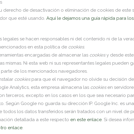
s
 derecho de desactivación o eliminación de cookies de este si
ador que esté usando.
Aquí le dejamos una guía rápida para l
s legales se hacen responsables ni del contenido ni de la verac
mencionados en esta política de
cookies
.
erramientas encargadas de almacenar las
cookies
y desde este
as mismas. Ni esta web ni sus representantes legales pueden ga
 parte de los mencionados navegadores.
nstalar
cookies
para que el navegador no olvide su decisión de
gle Analytics, esta empresa almacena las
cookies
en servidore
 terceros, excepto en los casos en los que sea necesario par
cto. Según Google no guarda su dirección IP. Google Inc. es u
 todos los datos transferidos serán tratados con un nivel de 
mación detallada a este respecto
en este enlace
. Si desea inf
otro enlace
.