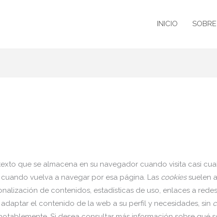
INICIO
SOBRE
exto que se almacena en su navegador cuando visita casi cual
a cuando vuelva a navegar por esa página. Las
cookies
suelen a
onalización de contenidos, estadísticas de uso, enlaces a rede
adaptar el contenido de la web a su perfil y necesidades, sin
c
notablemente. Si desea consultar más información sobre qué s