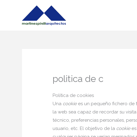
Ir
al
contenido
politica de c
Política de cookies
Una
cookie
es un pequeño fichero de t
la web sea capaz de recordar su visit
técnico, preferencias personales, pers
usuario, etc. El objetivo de la
cookie
es 
cualquier página se verían mermados 